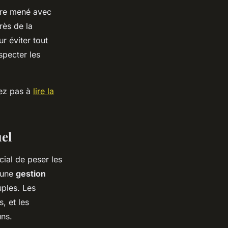
tre mené avec
rès de la
r éviter tout
specter les
tez pas à
lire la
el
cial de peser les
 une
gestion
uples. Les
s, et les
uns.