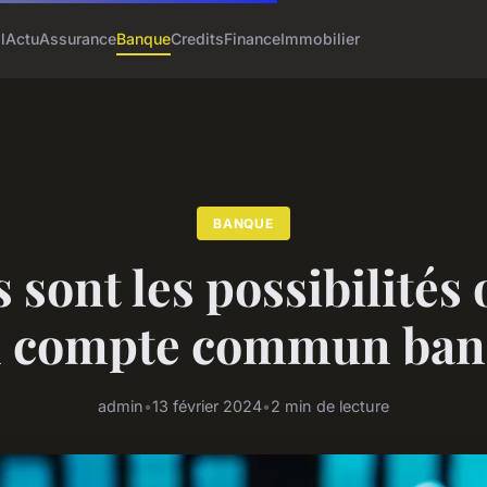
l
Actu
Assurance
Banque
Credits
Finance
Immobilier
BANQUE
 sont les possibilités 
n compte commun banc
admin
•
13 février 2024
•
2 min de lecture