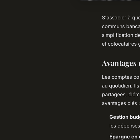
S'associer à qu
communs bancair
simplification 
et colocataires 
Avantages 
Les comptes co
au quotidien. Il
partagées, élém
avantages clés :
Gestion bud
les dépenses,
Épargne en