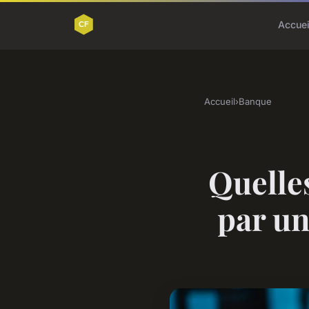
Accuei
Accueil
›
Banque
Quelles
par u