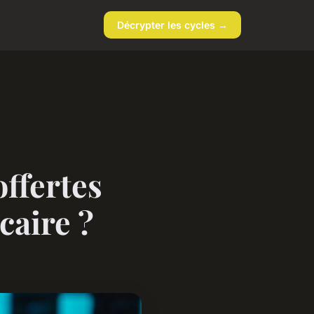
Décrypter les cycles →
offertes
aire ?