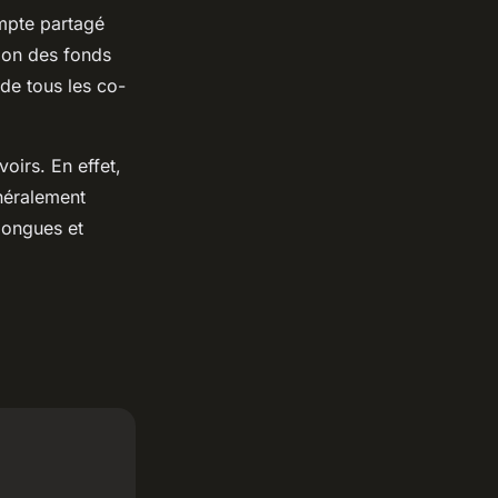
ompte partagé
tion des fonds
 de tous les co-
voirs. En effet,
énéralement
longues et