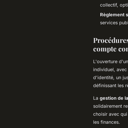
collectif, op
Règlement s
services pub
Procédures 
compte c
L'ouverture d'u
individuel, avec
d'identité, un j
définissant les
La
gestion de l
solidairement re
choisir avec qu
les finances.