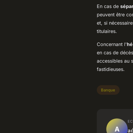
En cas de
sépar
peuvent être com
et, si nécessair
titulaires.
Concernant l'
hé
en cas de décès 
accessibles au s
fastidieuses.
Banque
EC
A
a