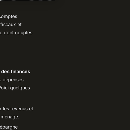
 comptes
fiscaux et
re dont couples
n des finances
es dépenses
Voici quelques
 les revenus et
du ménage.
d'épargne