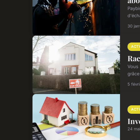
abo
Paybi
d'éch
30 jan
ACT
Rac
Vous 
grâce 
5 févr
ACT
Inv
24 ma