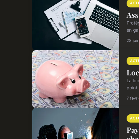
ACT
Ass
Proté
en ga
28 jui
ACT
Loc
La lo
point 
7 févr
ACT
Pay