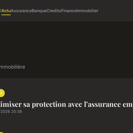
l
Actu
Assurance
Banque
Credits
Finance
Immobilier
 immobilière
U
imiser sa protection avec l’assurance em
/2026 20:38